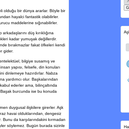
i olduğu bir dünya ararlar. Böyle bir
dan hayalci fantastik olabilirler.
urucu maddelerine sığınabilirler.
Aş
lup arkadaşlarını düş kırıklığına
ükleri kadar yumuşak değillerdir.
rinde bırakmazlar fakat öfkeleri kendi
r gider.
ntelektüel, bilgiye susamış ve
 insan yapısı, felsefe, din konuları
erini dinlemeye hazırdırlar. Nabza
ına yardımcı olur. Başkalarından
i kabul ederler ama, bilinçaltında
ür Başak burcunda ise bu konuda
men duygusal ilişkilere girerler. Aşk
iraz havai olduklarından, dengesiz
ar. Bunu da karşılarındakini kırmadan
yler söylemez. Bugün burada sizinle
Ha