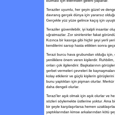
bulması için ellerinden geleni yaparlar.
Teraziler uyumlu, her şeyin güzel ve dengel
davranış gerçek dünya için yararsız olduğun
Gerçekle yüz yüze gelince kaçış için uyuşt
Teraziler güvenilebilir, iyi kalpli insanlar o
uğratmazlar. Zor sinirlenirler fakat göründ
Kızınca bir kasırga gibi hiçbir şeyi yerli ye
kendilerini sarsıp hasta ettikten sonra geçe
Terazi burcu hava grubundan olduğu için, e
yeniliklere önem veren kişilerdir. Ruhbilim,
onları çok ilgilendirir. Başkalarının görüşl
şerbet vermeleri çevreleri ile kaynaşmalar
kolay etkilenir ve güçlü kişilerin görüşlerin
bunu yaptıkları için pişman olurlar. Merk
daha dengeli olurlar.
Terazi’ler aşık olmak için aşık olurlar ve he
sözleri söylemekte üstlerine yoktur. Ama b
bir şeyle karşılaşırlarsa hemen uzaklaşırl
yaptıklarından kimse arkalarından kötü şe