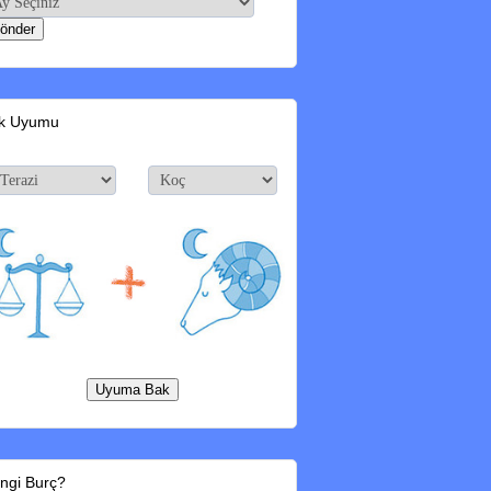
k Uyumu
ngi Burç?