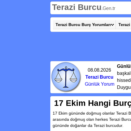
Terazi Burcu
.Gen.tr
Terazi Burcu Burç Yorumları
Terazi
Günlü
08.08.2026
başkal
Terazi Burcu
hissed
Günlük Yorum
Duygusa
17 Ekim Hangi Burç
17 Ekim gününde doğmuş olanlar Terazi Bur
arasında doğmuş olan herkes Terazi Burc
gününde doğanlar da Terazi burcudur.