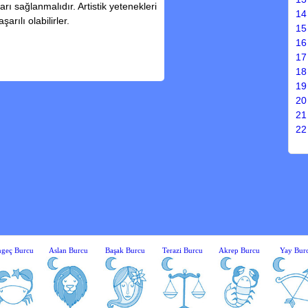
rı sağlanmalıdır. Artistik yetenekleri
14
rılı olabilirler.
15
16
17
18
19
20
21
22
geç Burcu
Aslan Burcu
Başak Burcu
Terazi Burcu
Akrep Burcu
Yay Bur