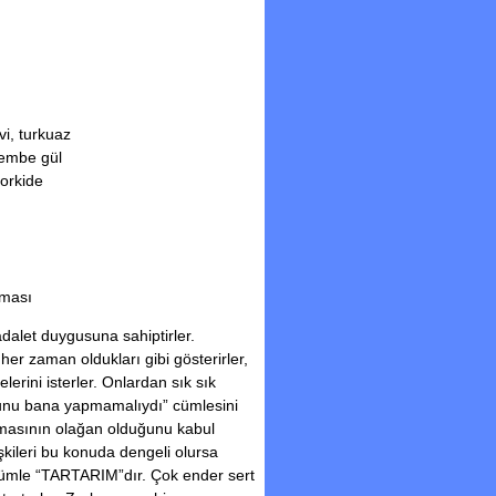
i, turkuaz
embe gül
orkide
lması
dalet duygusuna sahiptirler.
her zaman oldukları gibi gösterirler,
lerini isterler. Onlardan sık sık
bunu bana yapmamalıydı” cümlesini
mamasının olağan olduğunu kabul
lişkileri bu konuda dengeli olursa
 cümle “TARTARIM”dır. Çok ender sert