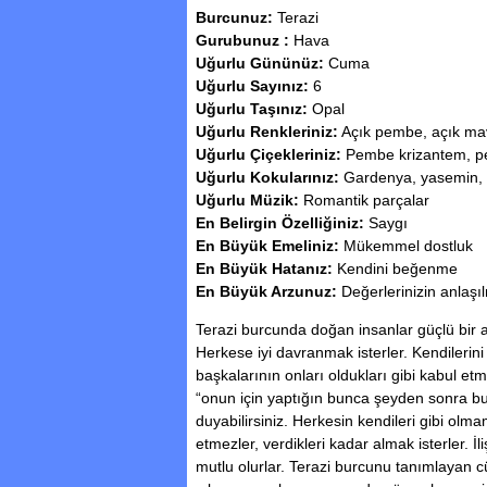
Burcunuz:
Terazi
Gurubunuz :
Hava
Uğurlu Gününüz:
Cuma
Uğurlu Sayınız:
6
Uğurlu Taşınız:
Opal
Uğurlu Renkleriniz:
Açık pembe, açık mav
Uğurlu Çiçekleriniz:
Pembe krizantem, p
Uğurlu Kokularınız:
Gardenya, yasemin, 
Uğurlu Müzik:
Romantik parçalar
En Belirgin Özelliğiniz:
Saygı
En Büyük Emeliniz:
Mükemmel dostluk
En Büyük Hatanız:
Kendini beğenme
En Büyük Arzunuz:
Değerlerinizin anlaşı
Terazi burcunda doğan insanlar güçlü bir a
Herkese iyi davranmak isterler. Kendilerini 
başkalarının onları oldukları gibi kabul etme
“onun için yaptığın bunca şeyden sonra 
duyabilirsiniz. Herkesin kendileri gibi ol
etmezler, verdikleri kadar almak isterler. İ
mutlu olurlar. Terazi burcunu tanımlayan