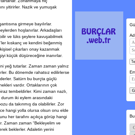
tartarlar. Zorlanmaya hiç
ını yitirirler. Nazik ve yumuşak
şantısına girmeye bayılırlar.
Gü
 şeylerden hoşlanırlar. Arkadaşları
Ad
ilir ve lüks şeylere kavuşabilmek
azi’ler kıskanç ve kendini beğenmiş
er kişisel çıkarları onay kazanmak
iyi küçük düşüreceğine inanırlar.
ğini yeğ tutarlar. Zaman zaman yalnız
Em
rler. Bu dönemde rahatsız edilirlerse
derler. Satürn bu burçta güçlü
nekleri vardır. Ortaklarının çok
biraz tembeldirler. Kimi zaman nazlı,
u durum iki eylem arasındaki
pozu da takınmış da olabilirler. Zor
nce hangi yolla olursa olsun onu elde
Bu
orunu her tarafını açıkça görüp hangi
ir. Zaman zaman “Bekleyelim ve
rek beklerler. Adaletin yerini