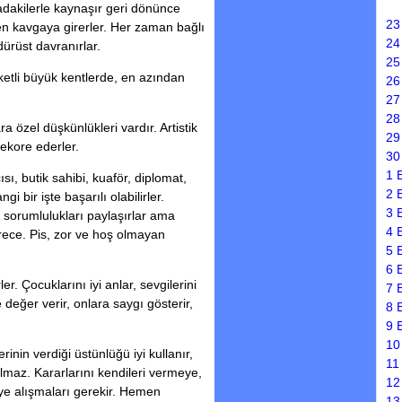
radakilerle kaynaşır geri dönünce
23
n kavgaya girerler. Her zaman bağlı
24
dürüst davranırlar.
25
eketli büyük kentlerde, en azından
26
27
28
 özel düşkünlükleri vardır. Artistik
29
dekore ederler.
30
1 
sı, butik sahibi, kuaför, diplomat,
2 
gi bir işte başarılı olabilirler.
3 
r, sorumlulukları paylaşırlar ama
4 
rece. Pis, zor ve hoş olmayan
5 
6 
er. Çocuklarını iyi anlar, sevgilerini
7 
 değer verir, onlara saygı gösterir,
8 
9 
10
inin verdiği üstünlüğü iyi kullanır,
11
almaz. Kararlarını kendileri vermeye,
12
e alışmaları gerekir. Hemen
13