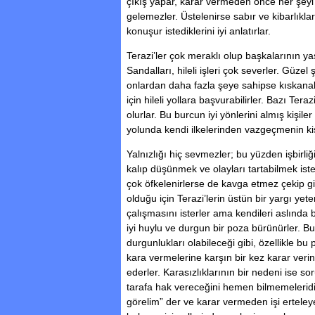
çıkış yapar, karar vermeden önce her şeyi 
gelemezler. Üstelenirse sabır ve kibarlıklar
konuşur istediklerini iyi anlatırlar.
Terazi’ler çok meraklı olup başkalarının ya
Sandalları, hileli işleri çok severler. Güzel
onlardan daha fazla şeye sahipse kıskanab
için hileli yollara başvurabilirler. Bazı Ter
olurlar. Bu burcun iyi yönlerini almış kişil
yolunda kendi ilkelerinden vazgeçmenin kiş
Yalnızlığı hiç sevmezler; bu yüzden işbirli
kalıp düşünmek ve olayları tartabilmek iste
çok öfkelenirlerse de kavga etmez çekip gi
olduğu için Terazi’lerin üstün bir yargı yete
çalışmasını isterler ama kendileri aslında 
iyi huylu ve durgun bir poza bürünürler. B
durgunlukları olabileceği gibi, özellikle bu 
kara vermelerine karşın bir kez karar veri
ederler. Karasızlıklarının bir nedeni ise s
tarafa hak vereceğini hemen bilmemelerid
görelim” der ve karar vermeden işi erteleye