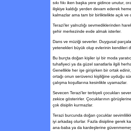
sıkı fıkı iken başka yere gidince unutur, o
ilişkiye kaldığı yerden devam ederek heme
kalmazlar ama tam bir birliktelikte açık ve 
Terazi’ler yalnızlığı sevmediklerinden har
şehir merkezinde evde almak isterler.
Dans ve müziği severler. Duygusal parçalara
yetenekleri büyük olup evlerinin kendileri 
Bu burçta doğan kişiler iyi bir moda yaratıcı
tuhafiyeci ya da güzel sanatlarla ilgili herhan
Genellikle her işe girişirken bir ortak edini
ortağı onun serüvenci kişiliğine uyduğu sü
çalışma koşullarına kesinlikle uyamazlar.
Sevecen Terazi’ler terbiyeli çocukları severl
zekice gösterirler. Çocuklarının görüşlerine
çok disiplin kurmazlar.
Terazi burcunda doğan çocuklar sevimlilikler
iyi arkadaş olurlar. Fazla disipline gerek k
ana-baba ya da kardeşlerine güvenmemey