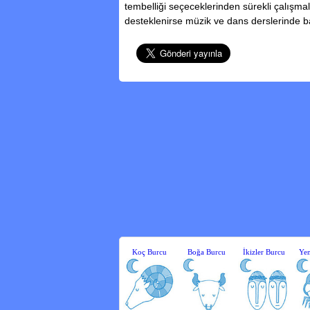
tembelliği seçeceklerinden sürekli çalışmala
desteklenirse müzik ve dans derslerinde başa
Koç Burcu
Boğa Burcu
İkizler Burcu
Yen