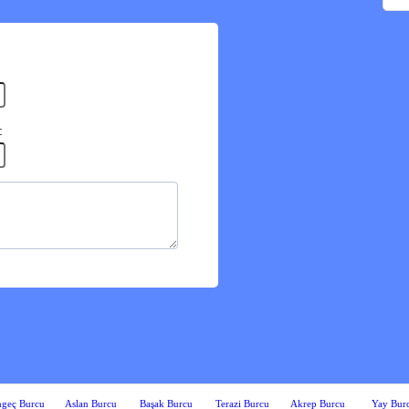
:
geç Burcu
Aslan Burcu
Başak Burcu
Terazi Burcu
Akrep Burcu
Yay Bur