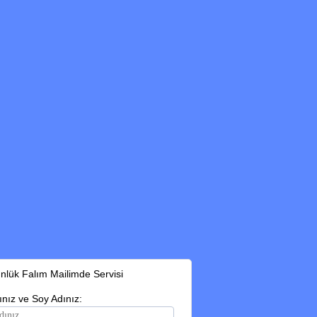
nlük Falım Mailimde Servisi
ınız ve Soy Adınız: