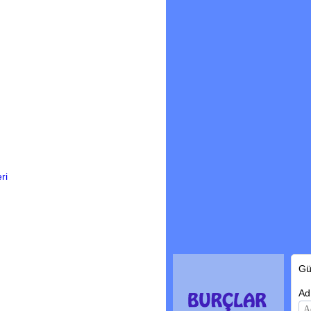
ri
Gü
Ad