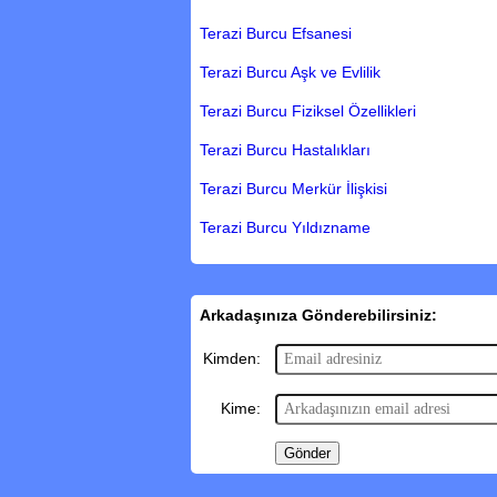
Terazi Burcu Efsanesi
Terazi Burcu Aşk ve Evlilik
Terazi Burcu Fiziksel Özellikleri
Terazi Burcu Hastalıkları
Terazi Burcu Merkür İlişkisi
Terazi Burcu Yıldızname
Arkadaşınıza Gönderebilirsiniz:
Kimden:
Kime: