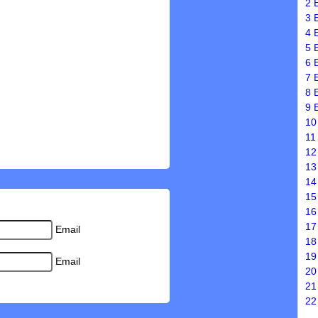
2 
3 
4 
5 
6 
7 
8 
9 
10
11
12
13
14
15
16
17
Email
18
19
Email
20
21
22