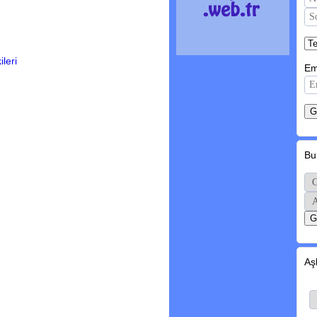
ileri
Em
Bu
Aş