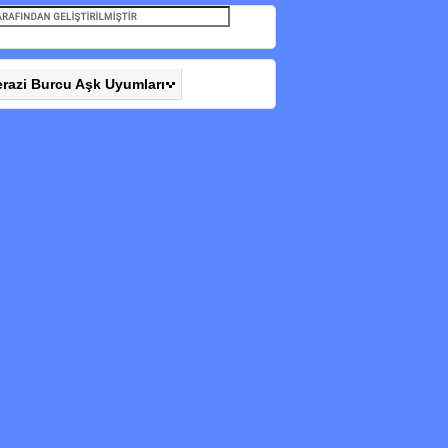
erazi Burcu Aşk Uyumları