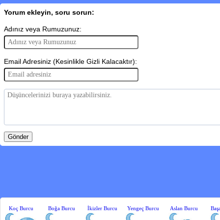
Yorum ekleyin, soru sorun:
Adınız veya Rumuzunuz:
Email Adresiniz (Kesinlikle Gizli Kalacaktır):
Koç Burcu
Boğa Burcu
İkizler Burcu
Yengeç Burcu
Aslan Burcu
Baş