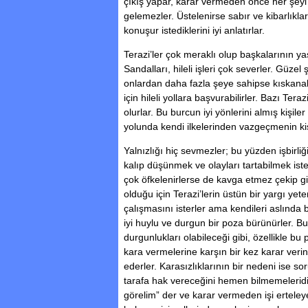
çıkış yapar, karar vermeden önce her şeyi 
gelemezler. Üstelenirse sabır ve kibarlıklar
konuşur istediklerini iyi anlatırlar.
Terazi’ler çok meraklı olup başkalarının ya
Sandalları, hileli işleri çok severler. Güzel
onlardan daha fazla şeye sahipse kıskanab
için hileli yollara başvurabilirler. Bazı Ter
olurlar. Bu burcun iyi yönlerini almış kişil
yolunda kendi ilkelerinden vazgeçmenin kiş
Yalnızlığı hiç sevmezler; bu yüzden işbirli
kalıp düşünmek ve olayları tartabilmek iste
çok öfkelenirlerse de kavga etmez çekip gi
olduğu için Terazi’lerin üstün bir yargı yete
çalışmasını isterler ama kendileri aslında 
iyi huylu ve durgun bir poza bürünürler. B
durgunlukları olabileceği gibi, özellikle bu 
kara vermelerine karşın bir kez karar veri
ederler. Karasızlıklarının bir nedeni ise s
tarafa hak vereceğini hemen bilmemelerid
görelim” der ve karar vermeden işi erteleye