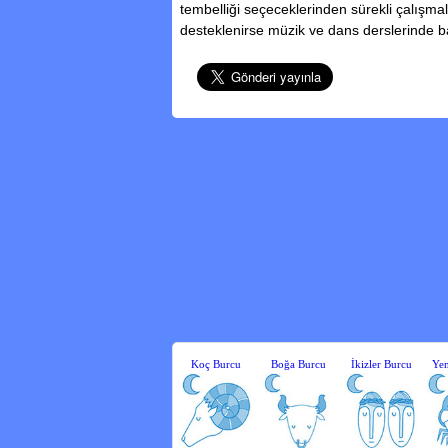
tembelliği seçeceklerinden sürekli çalışmala
desteklenirse müzik ve dans derslerinde başa
Koç Burcu
Boğa Burcu
İkizler Burcu
Yen