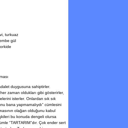
i, turkuaz
embe gül
orkide
lması
dalet duygusuna sahiptirler.
her zaman oldukları gibi gösterirler,
lerini isterler. Onlardan sık sık
bunu bana yapmamalıydı” cümlesini
mamasının olağan olduğunu kabul
lişkileri bu konuda dengeli olursa
 cümle “TARTARIM”dır. Çok ender sert