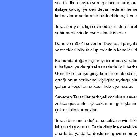
sıkı fıkı iken başka yere gidince unutur, o
ilişkiye kaldığı yerden devam ederek heme
kalmazlar ama tam bir birliktelikte açık ve 
Terazi’ler yalnızlığı sevmediklerinden har
şehir merkezinde evde almak isterler.
Dans ve müziği severler. Duygusal parçalara
yetenekleri büyük olup evlerinin kendileri 
Bu burçta doğan kişiler iyi bir moda yaratıcı
tuhafiyeci ya da güzel sanatlarla ilgili herhan
Genellikle her işe girişirken bir ortak edini
ortağı onun serüvenci kişiliğine uyduğu sü
çalışma koşullarına kesinlikle uyamazlar.
Sevecen Terazi’ler terbiyeli çocukları severl
zekice gösterirler. Çocuklarının görüşlerine
çok disiplin kurmazlar.
Terazi burcunda doğan çocuklar sevimlilikler
iyi arkadaş olurlar. Fazla disipline gerek k
ana-baba ya da kardeşlerine güvenmemey