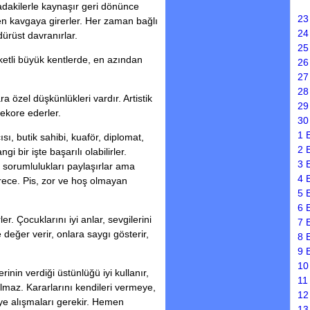
radakilerle kaynaşır geri dönünce
23
n kavgaya girerler. Her zaman bağlı
24
dürüst davranırlar.
25
eketli büyük kentlerde, en azından
26
27
28
 özel düşkünlükleri vardır. Artistik
29
dekore ederler.
30
1 
sı, butik sahibi, kuaför, diplomat,
2 
gi bir işte başarılı olabilirler.
3 
r, sorumlulukları paylaşırlar ama
4 
rece. Pis, zor ve hoş olmayan
5 
6 
er. Çocuklarını iyi anlar, sevgilerini
7 
 değer verir, onlara saygı gösterir,
8 
9 
10
inin verdiği üstünlüğü iyi kullanır,
11
almaz. Kararlarını kendileri vermeye,
12
e alışmaları gerekir. Hemen
13