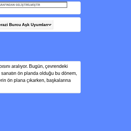
erazi Burcu Aşk Uyumları
kapısını aralıyor. Bugün, çevrendeki
 ve sanatın ön planda olduğu bu dönem,
lerin ön plana çıkarken, başkalarına