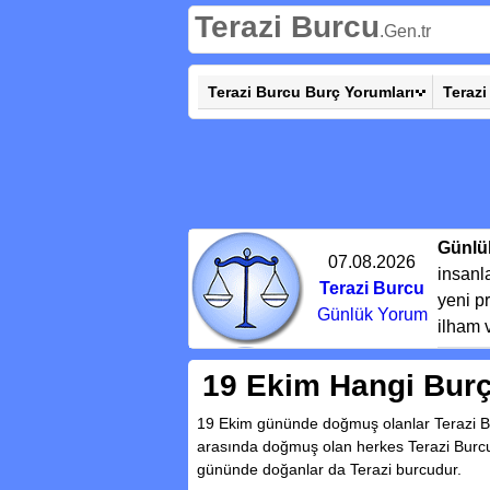
Terazi Burcu
.Gen.tr
Terazi Burcu Burç Yorumları
Terazi
Günlü
07.08.2026
insanl
Terazi Burcu
yeni pr
Günlük Yorum
ilham 
19 Ekim Hangi Burç
19 Ekim gününde doğmuş olanlar Terazi Bur
arasında doğmuş olan herkes Terazi Burc
gününde doğanlar da Terazi burcudur.