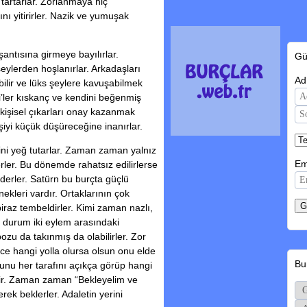
tartarlar. Zorlanmaya hiç
ını yitirirler. Nazik ve yumuşak
şantısına girmeye bayılırlar.
Gü
 şeylerden hoşlanırlar. Arkadaşları
Ad
ilir ve lüks şeylere kavuşabilmek
azi’ler kıskanç ve kendini beğenmiş
er kişisel çıkarları onay kazanmak
iyi küçük düşüreceğine inanırlar.
ğini yeğ tutarlar. Zaman zaman yalnız
Em
rler. Bu dönemde rahatsız edilirlerse
derler. Satürn bu burçta güçlü
nekleri vardır. Ortaklarının çok
biraz tembeldirler. Kimi zaman nazlı,
u durum iki eylem arasındaki
pozu da takınmış da olabilirler. Zor
nce hangi yolla olursa olsun onu elde
Bu
orunu her tarafını açıkça görüp hangi
ir. Zaman zaman “Bekleyelim ve
rek beklerler. Adaletin yerini