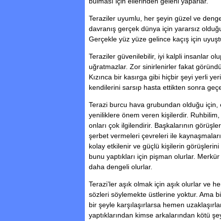
bulması için ellerinden geleni yaparlar.
Teraziler uyumlu, her şeyin güzel ve dengel
davranış gerçek dünya için yararsız olduğun
Gerçekle yüz yüze gelince kaçış için uyuşt
Teraziler güvenilebilir, iyi kalpli insanlar o
uğratmazlar. Zor sinirlenirler fakat göründ
Kızınca bir kasırga gibi hiçbir şeyi yerli ye
kendilerini sarsıp hasta ettikten sonra geçe
Terazi burcu hava grubundan olduğu için, e
yeniliklere önem veren kişilerdir. Ruhbilim,
onları çok ilgilendirir. Başkalarının görüşl
şerbet vermeleri çevreleri ile kaynaşmalar
kolay etkilenir ve güçlü kişilerin görüşlerin
bunu yaptıkları için pişman olurlar. Merk
daha dengeli olurlar.
Terazi’ler aşık olmak için aşık olurlar ve he
sözleri söylemekte üstlerine yoktur. Ama b
bir şeyle karşılaşırlarsa hemen uzaklaşırl
yaptıklarından kimse arkalarından kötü şe