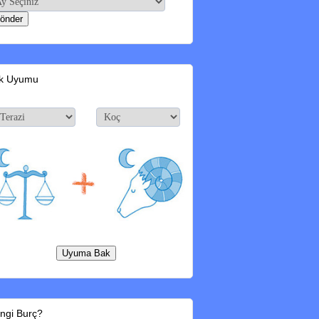
k Uyumu
ngi Burç?