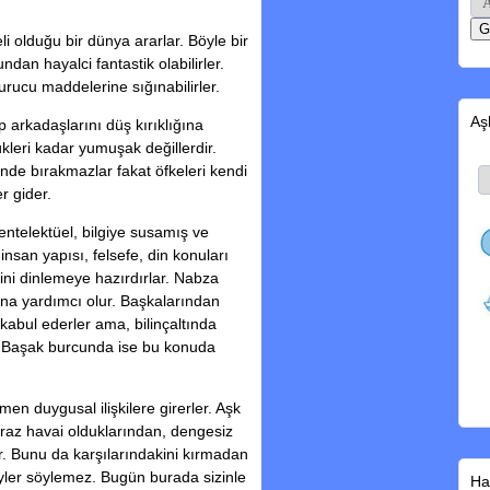
i olduğu bir dünya ararlar. Böyle bir
dan hayalci fantastik olabilirler.
urucu maddelerine sığınabilirler.
Aş
lup arkadaşlarını düş kırıklığına
ükleri kadar yumuşak değillerdir.
rinde bırakmazlar fakat öfkeleri kendi
r gider.
ntelektüel, bilgiye susamış ve
 insan yapısı, felsefe, din konuları
erini dinlemeye hazırdırlar. Nabza
ına yardımcı olur. Başkalarından
i kabul ederler ama, bilinçaltında
ür Başak burcunda ise bu konuda
men duygusal ilişkilere girerler. Aşk
iraz havai olduklarından, dengesiz
ar. Bunu da karşılarındakini kırmadan
yler söylemez. Bugün burada sizinle
Ha