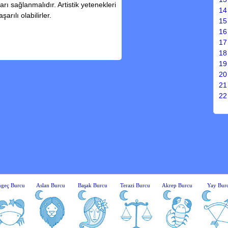
rı sağlanmalıdır. Artistik yetenekleri
14
rılı olabilirler.
15
16
17
18
19
20
21
22
geç Burcu
Aslan Burcu
Başak Burcu
Terazi Burcu
Akrep Burcu
Yay Bur