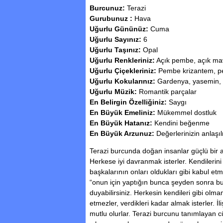
Burcunuz:
Terazi
Gurubunuz :
Hava
Uğurlu Gününüz:
Cuma
Uğurlu Sayınız:
6
Uğurlu Taşınız:
Opal
Uğurlu Renkleriniz:
Açık pembe, açık mav
Uğurlu Çiçekleriniz:
Pembe krizantem, p
Uğurlu Kokularınız:
Gardenya, yasemin, 
Uğurlu Müzik:
Romantik parçalar
En Belirgin Özelliğiniz:
Saygı
En Büyük Emeliniz:
Mükemmel dostluk
En Büyük Hatanız:
Kendini beğenme
En Büyük Arzunuz:
Değerlerinizin anlaşı
Terazi burcunda doğan insanlar güçlü bir a
Herkese iyi davranmak isterler. Kendilerini 
başkalarının onları oldukları gibi kabul etme
“onun için yaptığın bunca şeyden sonra 
duyabilirsiniz. Herkesin kendileri gibi ol
etmezler, verdikleri kadar almak isterler. İ
mutlu olurlar. Terazi burcunu tanımlayan