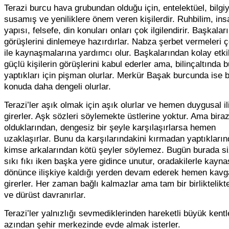
Terazi burcu hava grubundan olduğu için, entelektüel, bilgi
susamış ve yeniliklere önem veren kişilerdir. Ruhbilim, ins
yapısı, felsefe, din konuları onları çok ilgilendirir. Başkalar
görüşlerini dinlemeye hazırdırlar. Nabza şerbet vermeleri ç
ile kaynaşmalarına yardımcı olur. Başkalarından kolay etki
güçlü kişilerin görüşlerini kabul ederler ama, bilinçaltında 
yaptıkları için pişman olurlar. Merkür Başak burcunda ise 
konuda daha dengeli olurlar.
Terazi’ler aşık olmak için aşık olurlar ve hemen duygusal il
girerler. Aşk sözleri söylemekte üstlerine yoktur. Ama bira
olduklarından, dengesiz bir şeyle karşılaşırlarsa hemen
uzaklaşırlar. Bunu da karşılarındakini kırmadan yaptıkları
kimse arkalarından kötü şeyler söylemez. Bugün burada si
sıkı fıkı iken başka yere gidince unutur, oradakilerle kaynaş
dönünce ilişkiye kaldığı yerden devam ederek hemen kav
girerler. Her zaman bağlı kalmazlar ama tam bir birliktelikt
ve dürüst davranırlar.
Terazi’ler yalnızlığı sevmediklerinden hareketli büyük kentl
azından şehir merkezinde evde almak isterler.