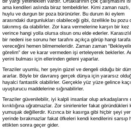
bir yargı yetenekleri vardır. Ortaklarının çok çalışmasını is
ama kendileri aslında biraz tembeldirler. Kimi zaman nazlı, 
huylu ve durgun bir poza bürünürler. Bu durum iki eylem
arasındaki durgunlukları olabileceği gibi, özellikle bu pozu 
takınmış da olabilirler. Zor kara vermelerine karşın bir kez
verince hangi yolla olursa olsun onu elde ederler. Karasızlı
bir nedeni ise sorunu her tarafını açıkça görüp hangi taraf
vereceğini hemen bilmemeleridir. Zaman zaman “Bekleyel
görelim” der ve karar vermeden işi erteleyerek beklerler. A
yerini bulması için ellerinden geleni yaparlar.
Teraziler uyumlu, her şeyin güzel ve dengeli olduğu bir dü
ararlar. Böyle bir davranış gerçek dünya için yararsız old
hayalci fantastik olabilirler. Gerçekle yüz yüze gelince kaçı
uyuşturucu maddelerine sığınabilirler.
Teraziler güvenilebilir, iyi kalpli insanlar olup arkadaşlarını
kırıklığına uğratmazlar. Zor sinirlenirler fakat göründükleri
yumuşak değillerdir. Kızınca bir kasırga gibi hiçbir şeyi yerl
yerinde bırakmazlar fakat öfkeleri kendi kendilerini sarsıp 
ettikten sonra geçer gider.