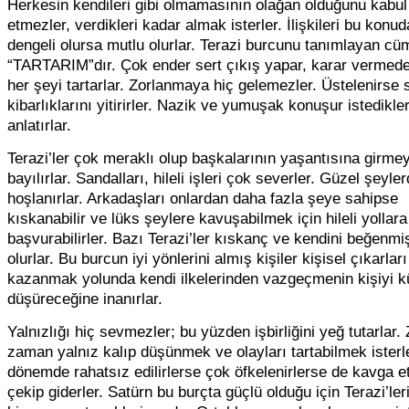
Herkesin kendileri gibi olmamasının olağan olduğunu kabul
etmezler, verdikleri kadar almak isterler. İlişkileri bu konud
dengeli olursa mutlu olurlar. Terazi burcunu tanımlayan cü
“TARTARIM”dır. Çok ender sert çıkış yapar, karar vermed
her şeyi tartarlar. Zorlanmaya hiç gelemezler. Üstelenirse 
kibarlıklarını yitirirler. Nazik ve yumuşak konuşur istedikleri
anlatırlar.
Terazi’ler çok meraklı olup başkalarının yaşantısına girme
bayılırlar. Sandalları, hileli işleri çok severler. Güzel şeyle
hoşlanırlar. Arkadaşları onlardan daha fazla şeye sahipse
kıskanabilir ve lüks şeylere kavuşabilmek için hileli yollara
başvurabilirler. Bazı Terazi’ler kıskanç ve kendini beğenmi
olurlar. Bu burcun iyi yönlerini almış kişiler kişisel çıkarlar
kazanmak yolunda kendi ilkelerinden vazgeçmenin kişiyi 
düşüreceğine inanırlar.
Yalnızlığı hiç sevmezler; bu yüzden işbirliğini yeğ tutarlar
zaman yalnız kalıp düşünmek ve olayları tartabilmek isterl
dönemde rahatsız edilirlerse çok öfkelenirlerse de kavga 
çekip giderler. Satürn bu burçta güçlü olduğu için Terazi’ler