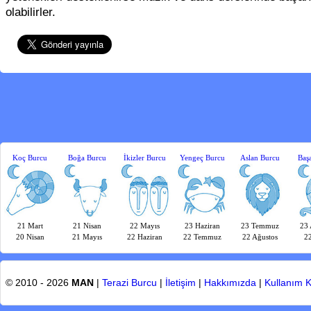
olabilirler.
Koç Burcu
Boğa Burcu
İkizler Burcu
Yengeç Burcu
Aslan Burcu
Baş
21 Mart
21 Nisan
22 Mayıs
23 Haziran
23 Temmuz
23 
20 Nisan
21 Mayıs
22 Haziran
22 Temmuz
22 Ağustos
22
© 2010 - 2026
MAN
|
Terazi Burcu
|
İletişim
|
Hakkımızda
|
Kullanım K