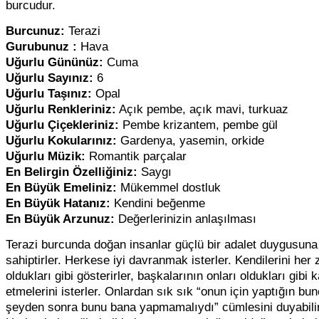
burcudur.
Burcunuz:
Terazi
Gurubunuz :
Hava
Uğurlu Gününüz:
Cuma
Uğurlu Sayınız:
6
Uğurlu Taşınız:
Opal
Uğurlu Renkleriniz:
Açık pembe, açık mavi, turkuaz
Uğurlu Çiçekleriniz:
Pembe krizantem, pembe gül
Uğurlu Kokularınız:
Gardenya, yasemin, orkide
Uğurlu Müzik:
Romantik parçalar
En Belirgin Özelliğiniz:
Saygı
En Büyük Emeliniz:
Mükemmel dostluk
En Büyük Hatanız:
Kendini beğenme
En Büyük Arzunuz:
Değerlerinizin anlaşılması
Terazi burcunda doğan insanlar güçlü bir adalet duygusuna
sahiptirler. Herkese iyi davranmak isterler. Kendilerini her
oldukları gibi gösterirler, başkalarının onları oldukları gibi 
etmelerini isterler. Onlardan sık sık “onun için yaptığın bu
şeyden sonra bunu bana yapmamalıydı” cümlesini duyabilir