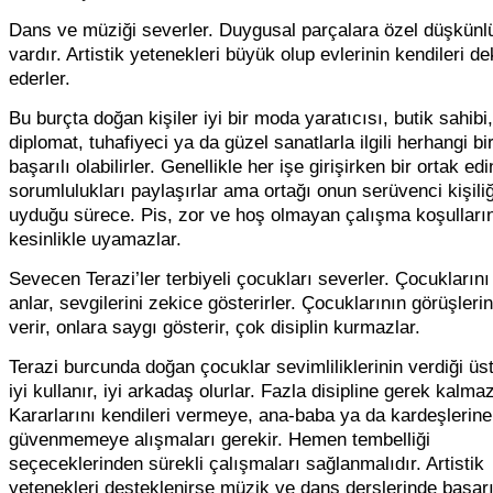
Dans ve müziği severler. Duygusal parçalara özel düşkünlü
vardır. Artistik yetenekleri büyük olup evlerinin kendileri d
ederler.
Bu burçta doğan kişiler iyi bir moda yaratıcısı, butik sahibi,
diplomat, tuhafiyeci ya da güzel sanatlarla ilgili herhangi bir
başarılı olabilirler. Genellikle her işe girişirken bir ortak edin
sorumlulukları paylaşırlar ama ortağı onun serüvenci kişili
uyduğu sürece. Pis, zor ve hoş olmayan çalışma koşulları
kesinlikle uyamazlar.
Sevecen Terazi’ler terbiyeli çocukları severler. Çocuklarını 
anlar, sevgilerini zekice gösterirler. Çocuklarının görüşleri
verir, onlara saygı gösterir, çok disiplin kurmazlar.
Terazi burcunda doğan çocuklar sevimliliklerinin verdiği üs
iyi kullanır, iyi arkadaş olurlar. Fazla disipline gerek kalma
Kararlarını kendileri vermeye, ana-baba ya da kardeşlerine
güvenmemeye alışmaları gerekir. Hemen tembelliği
seçeceklerinden sürekli çalışmaları sağlanmalıdır. Artistik
yetenekleri desteklenirse müzik ve dans derslerinde başarı