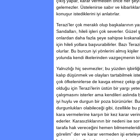
çıkış yapar, karar vermeden önce her şeyi 
gelemezler. Üstelenirse sabır ve kibarlıklar
konuşur istediklerini iyi anlatırlar.
Terazi’ler çok meraklı olup başkalarının ya
Sandalları, hileli işleri çok severler. Güzel
onlardan daha fazla şeye sahipse kıskanab
için hileli yollara başvurabilirler. Bazı Ter
olurlar. Bu burcun iyi yönlerini almış kişil
yolunda kendi ilkelerinden vazgeçmenin kiş
Yalnızlığı hiç sevmezler; bu yüzden işbirli
kalıp düşünmek ve olayları tartabilmek iste
çok öfkelenirlerse de kavga etmez çekip gi
olduğu için Terazi’lerin üstün bir yargı yete
çalışmasını isterler ama kendileri aslında 
iyi huylu ve durgun bir poza bürünürler. B
durgunlukları olabileceği gibi, özellikle bu 
kara vermelerine karşın bir kez karar veri
ederler. Karasızlıklarının bir nedeni ise s
tarafa hak vereceğini hemen bilmemelerid
görelim” der ve karar vermeden işi erteleye