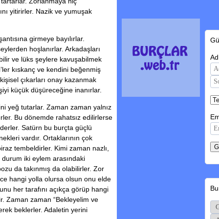
tartarlar. Zorlanmaya hiç
ını yitirirler. Nazik ve yumuşak
şantısına girmeye bayılırlar.
Gü
 şeylerden hoşlanırlar. Arkadaşları
Ad
ilir ve lüks şeylere kavuşabilmek
azi’ler kıskanç ve kendini beğenmiş
er kişisel çıkarları onay kazanmak
iyi küçük düşüreceğine inanırlar.
ğini yeğ tutarlar. Zaman zaman yalnız
Em
rler. Bu dönemde rahatsız edilirlerse
derler. Satürn bu burçta güçlü
nekleri vardır. Ortaklarının çok
biraz tembeldirler. Kimi zaman nazlı,
u durum iki eylem arasındaki
pozu da takınmış da olabilirler. Zor
nce hangi yolla olursa olsun onu elde
Bu
orunu her tarafını açıkça görüp hangi
ir. Zaman zaman “Bekleyelim ve
rek beklerler. Adaletin yerini