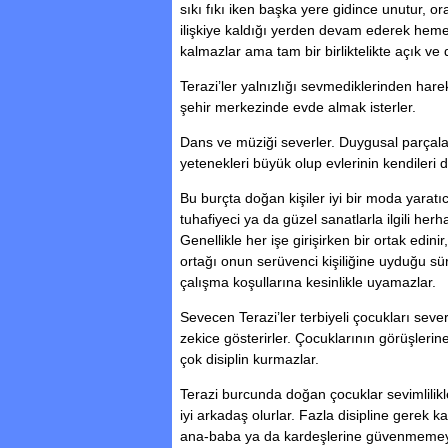
sıkı fıkı iken başka yere gidince unutur, o
ilişkiye kaldığı yerden devam ederek heme
kalmazlar ama tam bir birliktelikte açık ve 
Terazi’ler yalnızlığı sevmediklerinden har
şehir merkezinde evde almak isterler.
Dans ve müziği severler. Duygusal parçalara
yetenekleri büyük olup evlerinin kendileri 
Bu burçta doğan kişiler iyi bir moda yaratıcı
tuhafiyeci ya da güzel sanatlarla ilgili herhan
Genellikle her işe girişirken bir ortak edini
ortağı onun serüvenci kişiliğine uyduğu sü
çalışma koşullarına kesinlikle uyamazlar.
Sevecen Terazi’ler terbiyeli çocukları severl
zekice gösterirler. Çocuklarının görüşlerine
çok disiplin kurmazlar.
Terazi burcunda doğan çocuklar sevimlilikler
iyi arkadaş olurlar. Fazla disipline gerek k
ana-baba ya da kardeşlerine güvenmemey