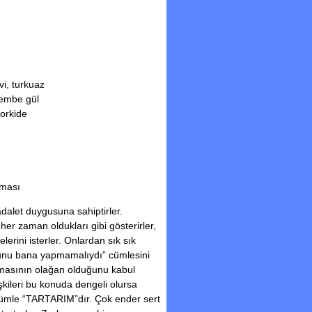
i, turkuaz
embe gül
orkide
lması
dalet duygusuna sahiptirler.
her zaman oldukları gibi gösterirler,
lerini isterler. Onlardan sık sık
bunu bana yapmamalıydı” cümlesini
mamasının olağan olduğunu kabul
lişkileri bu konuda dengeli olursa
 cümle “TARTARIM”dır. Çok ender sert