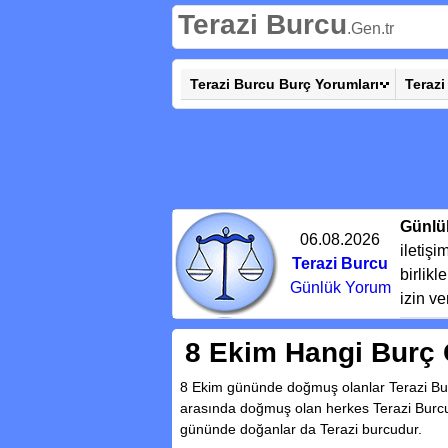
Terazi Burcu
.Gen.tr
Terazi Burcu Burç Yorumları
Terazi
Günlü
06.08.2026
iletiş
Terazi Burcu
birlik
Günlük Yorum
izin ve
8 Ekim Hangi Burç 
8 Ekim gününde doğmuş olanlar Terazi Burcu
arasında doğmuş olan herkes Terazi Burc
gününde doğanlar da Terazi burcudur.