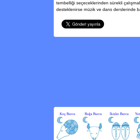
tembelliği seçeceklerinden sürekli çalışmala
desteklenirse müzik ve dans derslerinde başa
Koç Burcu
Boğa Burcu
İkizler Burcu
Yen