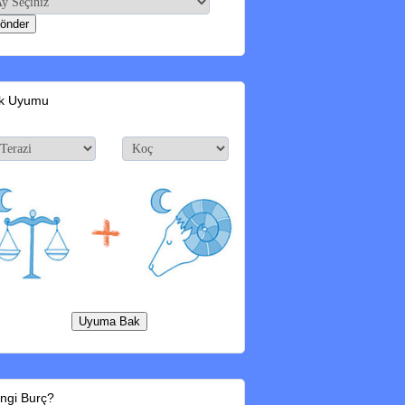
k Uyumu
ngi Burç?