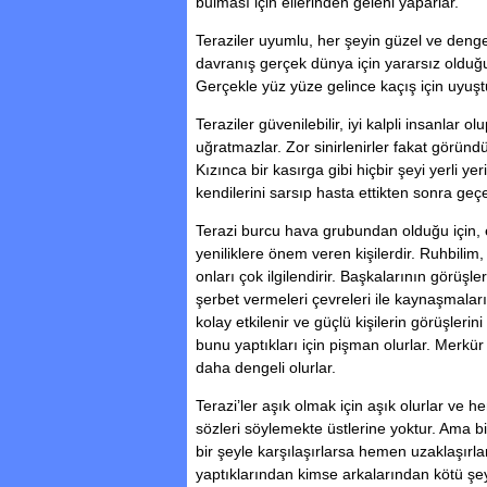
bulması için ellerinden geleni yaparlar.
Teraziler uyumlu, her şeyin güzel ve dengel
davranış gerçek dünya için yararsız olduğun
Gerçekle yüz yüze gelince kaçış için uyuşt
Teraziler güvenilebilir, iyi kalpli insanlar o
uğratmazlar. Zor sinirlenirler fakat göründ
Kızınca bir kasırga gibi hiçbir şeyi yerli ye
kendilerini sarsıp hasta ettikten sonra geçe
Terazi burcu hava grubundan olduğu için, e
yeniliklere önem veren kişilerdir. Ruhbilim,
onları çok ilgilendirir. Başkalarının görüşl
şerbet vermeleri çevreleri ile kaynaşmalar
kolay etkilenir ve güçlü kişilerin görüşlerin
bunu yaptıkları için pişman olurlar. Merk
daha dengeli olurlar.
Terazi’ler aşık olmak için aşık olurlar ve he
sözleri söylemekte üstlerine yoktur. Ama b
bir şeyle karşılaşırlarsa hemen uzaklaşırl
yaptıklarından kimse arkalarından kötü şe