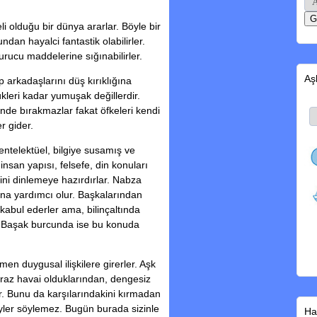
i olduğu bir dünya ararlar. Böyle bir
dan hayalci fantastik olabilirler.
urucu maddelerine sığınabilirler.
Aş
lup arkadaşlarını düş kırıklığına
ükleri kadar yumuşak değillerdir.
rinde bırakmazlar fakat öfkeleri kendi
r gider.
ntelektüel, bilgiye susamış ve
 insan yapısı, felsefe, din konuları
erini dinlemeye hazırdırlar. Nabza
ına yardımcı olur. Başkalarından
i kabul ederler ama, bilinçaltında
ür Başak burcunda ise bu konuda
men duygusal ilişkilere girerler. Aşk
iraz havai olduklarından, dengesiz
ar. Bunu da karşılarındakini kırmadan
yler söylemez. Bugün burada sizinle
Ha