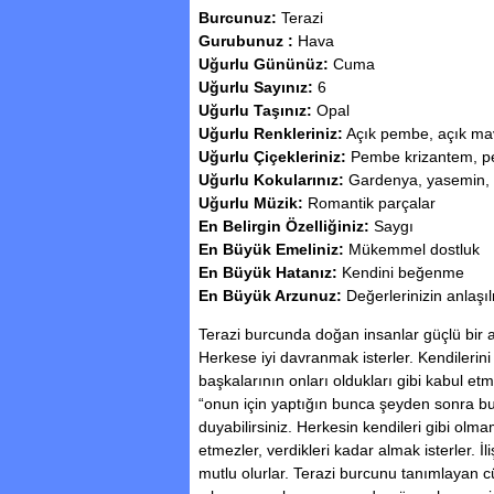
Burcunuz:
Terazi
Gurubunuz :
Hava
Uğurlu Gününüz:
Cuma
Uğurlu Sayınız:
6
Uğurlu Taşınız:
Opal
Uğurlu Renkleriniz:
Açık pembe, açık mav
Uğurlu Çiçekleriniz:
Pembe krizantem, p
Uğurlu Kokularınız:
Gardenya, yasemin, 
Uğurlu Müzik:
Romantik parçalar
En Belirgin Özelliğiniz:
Saygı
En Büyük Emeliniz:
Mükemmel dostluk
En Büyük Hatanız:
Kendini beğenme
En Büyük Arzunuz:
Değerlerinizin anlaşı
Terazi burcunda doğan insanlar güçlü bir a
Herkese iyi davranmak isterler. Kendilerini 
başkalarının onları oldukları gibi kabul etme
“onun için yaptığın bunca şeyden sonra 
duyabilirsiniz. Herkesin kendileri gibi ol
etmezler, verdikleri kadar almak isterler. İ
mutlu olurlar. Terazi burcunu tanımlayan