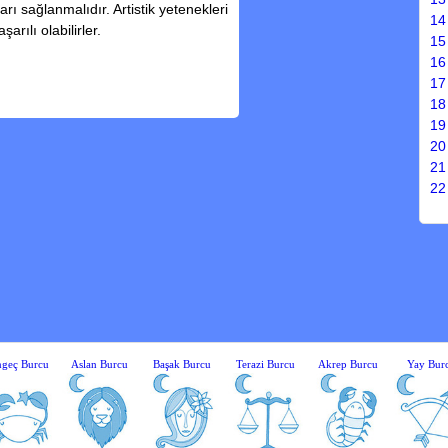
rı sağlanmalıdır. Artistik yetenekleri
14
rılı olabilirler.
15
16
17
18
19
20
21
22
geç Burcu
Aslan Burcu
Başak Burcu
Terazi Burcu
Akrep Burcu
Yay Bur