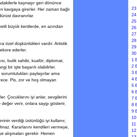
radakilerle kaynaşır geri dönünce
23
n kavgaya girerler. Her zaman bağlı
24
dürüst davranırlar.
25
eketli büyük kentlerde, en azından
26
27
28
 özel düşkünlükleri vardır. Artistik
29
dekore ederler.
30
1 
sı, butik sahibi, kuaför, diplomat,
2 
gi bir işte başarılı olabilirler.
3 
r, sorumlulukları paylaşırlar ama
4 
rece. Pis, zor ve hoş olmayan
5 
6 
er. Çocuklarını iyi anlar, sevgilerini
7 
 değer verir, onlara saygı gösterir,
8 
9 
10
inin verdiği üstünlüğü iyi kullanır,
11
almaz. Kararlarını kendileri vermeye,
12
e alışmaları gerekir. Hemen
13